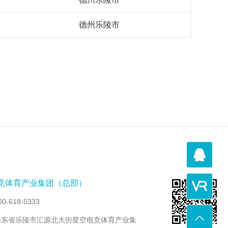
德州乐陵市
竞体育产业集团（总部）
-618-5333
山东省乐陵市汇源北大街星空电竞体育产业集