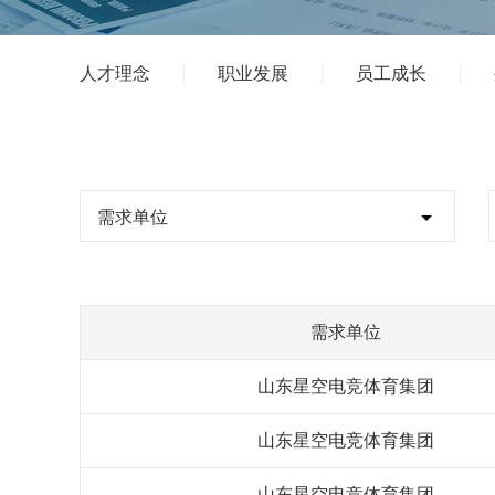
人才理念
职业发展
员工成长
需求单位
山东星空电竞体育集团
山东星空电竞体育集团
山东星空电竞体育集团