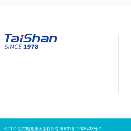
©2019 星空电竞集团版权所有 鲁ICP备12006433号-2