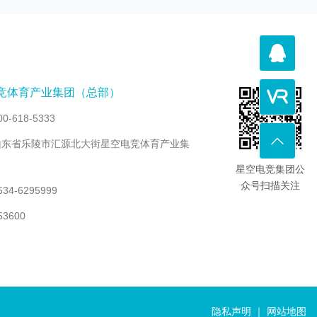
竞体育产业集团（总部）
-618-5333
山东省乐陵市汇源北大街星空电竞体育产业集
星空电竞集团公
众号扫描关注
4-6295999
3600
竞体育产业集团（北京）
-10-67102426
北京市东城区体育馆路8号
隐私声明
｜
网站地图
10-67122488