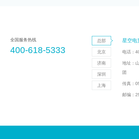
全国服务热线
星空电
总部
400-618-5333
北京
电话：400
济南
地址：
团
深圳
传真：053
上海
邮编：25
星空电
电话：+86
地址：
传真：86-