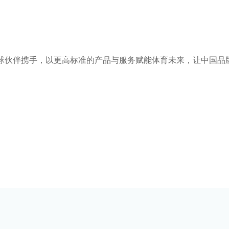
球伙伴携手，以更高标准的产品与服务赋能体育未来，让中国品