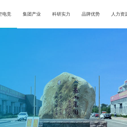
空电竞
集团产业
科研实力
品牌优势
人力资