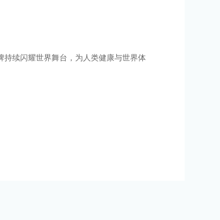
牌持续闪耀世界舞台，为人类健康与世界体