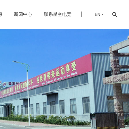
源
新闻中心
联系星空电竞
EN