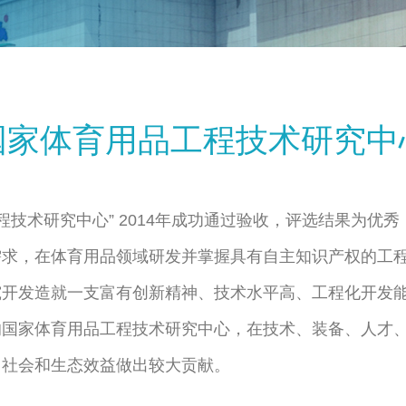
国家体育用品工程技术研究中
工程技术研究中心” 2014年成功通过验收，评选结果为
需求，在体育用品领域研发并掌握具有自主知识产权的工
究开发造就一支富有创新精神、技术水平高、工程化开发
的国家体育用品工程技术研究中心，在技术、装备、人才
、社会和生态效益做出较大贡献。