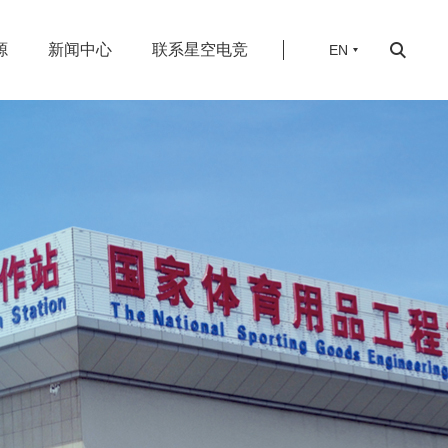
源
新闻中心
联系星空电竞
EN