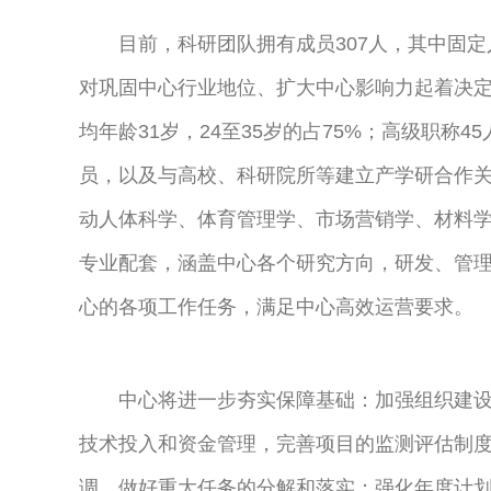
目前，科研团队拥有成员307人，其中固定
对巩固中心行业地位、扩大中心影响力起着决定性
均年龄31岁，24至35岁的占75%；高级职称
员，以及与高校、科研院所等建立产学研合作
动人体科学、体育管理学、市场营销学、材料
专业配套，涵盖中心各个研究方向，研发、管
心的各项工作任务，满足中心高效运营要求。
中心将进一步夯实保障基础：加强组织建
技术投入和资金管理，完善项目的监测评估制
调，做好重大任务的分解和落实；强化年度计