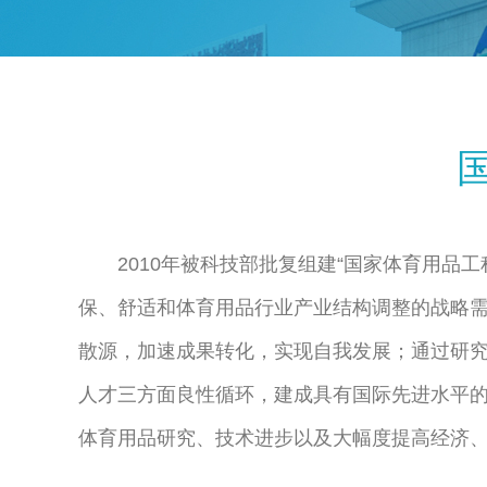
2010年被科技部批复组建“国家体育用品
保、舒适和体育用品行业产业结构调整的战略
散源，加速成果转化，实现自我发展；通过研
人才三方面良性循环，建成具有国际先进水平
体育用品研究、技术进步以及大幅度提高经济