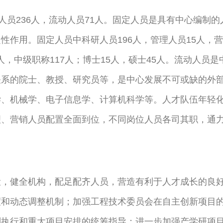
人员236人，流动人员71人。固定人员是具有中心编制
作用。固定人员中科研人员196人，管理人员15人，营
45人，中级职称117人；博士15人，硕士45人。流动人
关系的院士、教授、研究员等，是中心发展不可或缺的外
学、机械学、电子信息学、计算机科学等。人才队伍年轻
理、营销人员配置全面到位，不同岗位人员各司其职，通
设，健全机构，配足配齐人员，营造有利于人才成长的良
度和动态调整机制；加强工程技术委员会在自主创新项目
划执行和重大项目安排的统筹指导；进一步加强产学研项