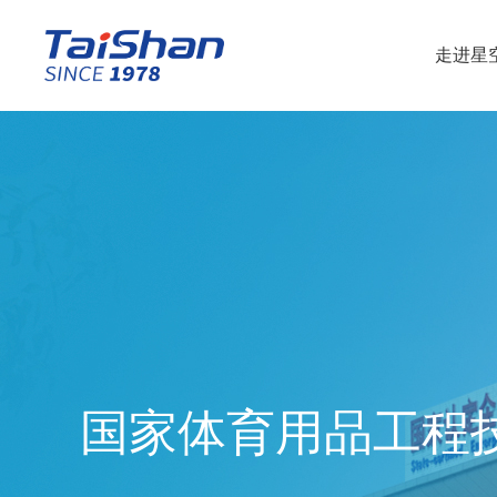
走进星
国家体育用品工程