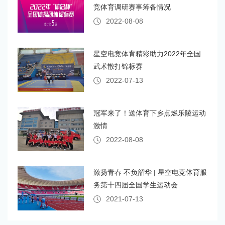
竞体育调研赛事筹备情况
2022-08-08
星空电竞体育精彩助力2022年全国
武术散打锦标赛
2022-07-13
冠军来了！送体育下乡点燃乐陵运动
激情
2022-08-08
激扬青春 不负韶华 | 星空电竞体育服
务第十四届全国学生运动会
2021-07-13