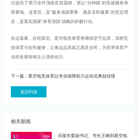
仅提供了两万余件顶级竞技器材，更以“分钟级”的迅捷服务保
障赛场。这背后，是“服务顶级赛事、惠及全民健康”的坚定理
念，是落实国家“体育强国”战略的积极行动。
全运落幕，征程新启。星空电竞体育将继续坚守品质，深耕竞
技体育与全民健身，让奥运品质真正惠及全民，为世界体育产
业的发展持续注入强劲动力。
下一篇：星空电竞体育以专业保障助力运动员勇创佳绩
返回列表
相关新闻
乐陵市委副书记、市长王峰到星空电