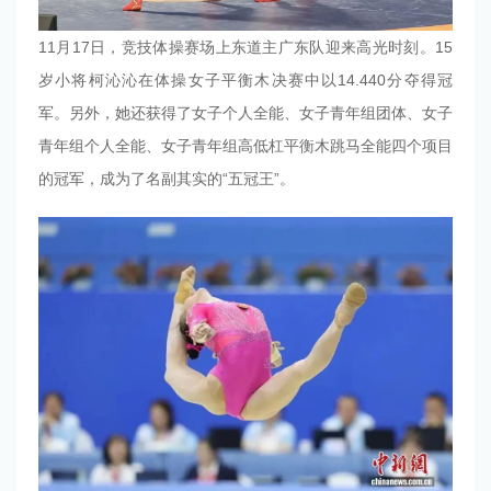
11月17日，竞技体操赛场上东道主广东队迎来高光时刻。15
岁小将柯沁沁在体操女子平衡木决赛中以14.440分夺得冠
军。另外，她还获得了女子个人全能、女子青年组团体、女子
青年组个人全能、女子青年组高低杠平衡木跳马全能四个项目
的冠军，成为了名副其实的“五冠王”。