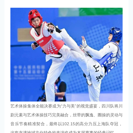
艺术体操集体全能决赛成为“力与美”的视觉盛宴，四川队将川
剧元素与艺术体操技巧完美融合，丝带的飘逸、圈操的灵动与
音乐节奏精准契合，最终以102.15的高分力压上海队夺冠，
这套充满地域文化特色的表演也成为本届赛事的经典记忆。