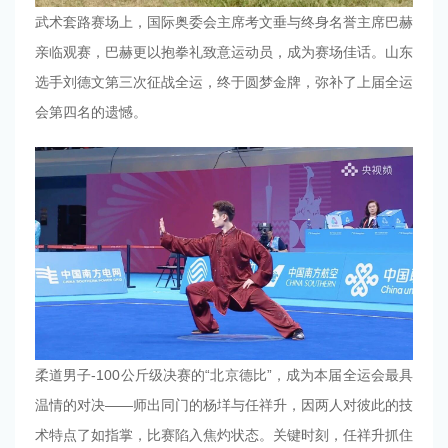
武术套路赛场上，国际奥委会主席考文垂与终身名誉主席巴赫
亲临观赛，巴赫更以抱拳礼致意运动员，成为赛场佳话。山东
选手刘德文第三次征战全运，终于圆梦金牌，弥补了上届全运
会第四名的遗憾。
柔道男子-100公斤级决赛的“北京德比”，成为本届全运会最具
温情的对决——师出同门的杨垟与任祥升，因两人对彼此的技
术特点了如指掌，比赛陷入焦灼状态。关键时刻，任祥升抓住