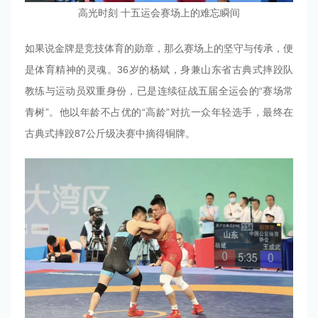
高光时刻 十五运会赛场上的难忘瞬间
如果说金牌是竞技体育的勋章，那么赛场上的坚守与传承，便
是体育精神的灵魂。36岁的杨斌，身兼山东省古典式摔跤队
教练与运动员双重身份，已是连续征战五届全运会的“赛场常
青树”。他以年龄不占优的“高龄”对抗一众年轻选手，最终在
古典式摔跤87公斤级决赛中摘得铜牌。